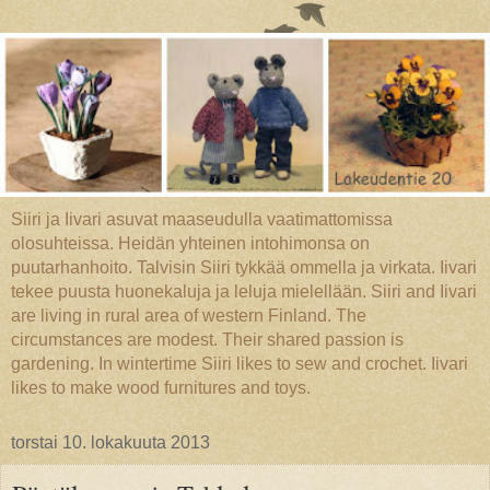
Siiri ja Iivari asuvat maaseudulla vaatimattomissa
olosuhteissa. Heidän yhteinen intohimonsa on
puutarhanhoito. Talvisin Siiri tykkää ommella ja virkata. Iivari
tekee puusta huonekaluja ja leluja mielellään. Siiri and Iivari
are living in rural area of western Finland. The
circumstances are modest. Their shared passion is
gardening. In wintertime Siiri likes to sew and crochet. Iivari
likes to make wood furnitures and toys.
torstai 10. lokakuuta 2013