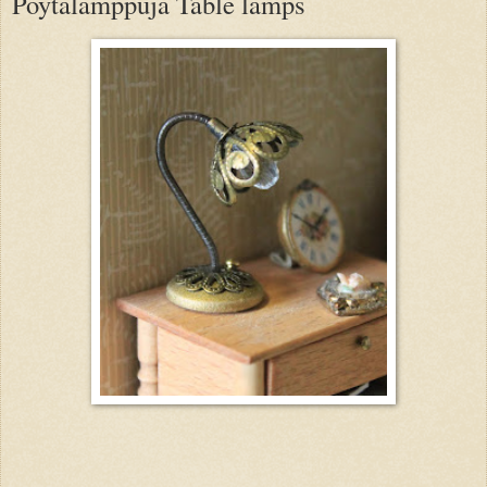
Pöytälamppuja Table lamps