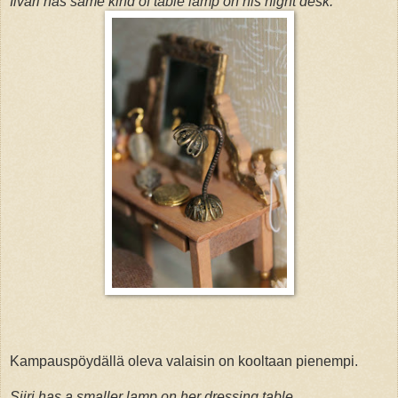
Iivari has same kind of table lamp on his night desk.
Kampauspöydällä oleva valaisin on kooltaan pienempi.
Siiri has a smaller lamp on her dressing table.