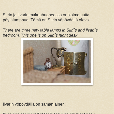
Siirin ja Iivarin makuuhuoneessa on kolme uutta
pöytälamppua. Tämä on Siirin yöpöydällä oleva.
There are three new table lamps in Siiri´s and Iivari´s
bedroom. This one is on Siiri´s night desk
Iivarin yöpöydällä on samanlainen.